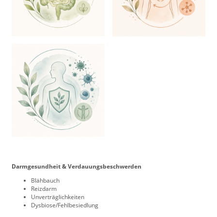
Darmgesundheit & Verdauungsbeschwerden
Blähbauch
Reizdarm
Unverträglichkeiten
Dysbiose/Fehlbesiedlung